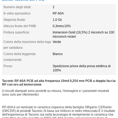
Numero degli strati:
2
In vetro epossidico:
RF-60A
Stagnola finale:
1,0 Oz
Altezza finale del PWB:
0,3mm±10%
Finitura superficia:
Immersion Gold (16,5%) 2 micoinch su 100
microinch nickel
Colore della maschera della lega
Verde
per saldatura:
Colore della leggenda
Bianco
componente:
Prova:
Spedizione priore della prova elettrica di
100%
Taconic RF-60A PCB ad alta frequenza 10mil 0,254 mm PCB a doppia faccia
RF con oro ad immersione
(I circuiti stampati sono prodotti su misura, l'immagine e i parametri mostrati
sono solo per riferimento)
RF-60A è un laminato in ceramica organica della famiglia ORganic CERamic
(ORCER) di prodotti Taconic.Si basa sul rinforzo in vetro intrecciato.È il risultato
dell'esperienza di Taconic sia nella tecnologia di riempimento in ceramica che