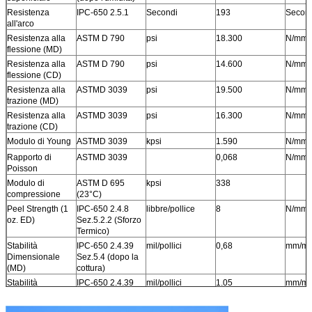
Resistenza
IPC-650 2.5.1
Secondi
193
Secon
all'arco
Resistenza alla
ASTM D 790
psi
18.300
N/mm
flessione (MD)
Resistenza alla
ASTM D 790
psi
14.600
N/mm
flessione (CD)
Resistenza alla
ASTMD 3039
psi
19.500
N/mm
trazione (MD)
Resistenza alla
ASTMD 3039
psi
16.300
N/mm
trazione (CD)
Modulo di Young
ASTMD 3039
kpsi
1.590
N/mm
Rapporto di
ASTMD 3039
0,068
N/mm
Poisson
Modulo di
ASTM D 695
kpsi
338
compressione
(23°C)
Peel Strength (1
IPC-650 2.4.8
libbre/pollice
8
N/mm
oz. ED)
Sez.5.2.2 (Sforzo
Termico)
Stabilità
IPC-650 2.4.39
mil/pollici
0,68
mm/m
Dimensionale
Sez.5.4 (dopo la
(MD)
cottura)
Stabilità
IPC-650 2.4.39
mil/pollici
1.05
mm/m
dimensionale
Sez.5.4 (dopo la
(CD)
cottura)