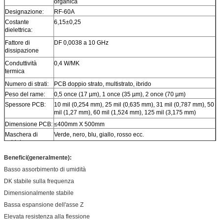
organica
Designazione:
RF-60A
Costante
6,15±0,25
dielettrica:
Fattore di
DF 0,0038 a 10 GHz
dissipazione
Conduttività
0,4 W/MK
termica
Numero di strati:
PCB doppio strato, multistrato, ibrido
Peso del rame:
0,5 once (17 µm), 1 once (35 µm), 2 once (70 µm)
Spessore PCB:
10 mil (0,254 mm), 25 mil (0,635 mm), 31 mil (0,787 mm), 50
mil (1,27 mm), 60 mil (1,524 mm), 125 mil (3,175 mm)
Dimensione PCB:
≤400mm X 500mm
Maschera di
Verde, nero, blu, giallo, rosso ecc.
saldatura:
Finitura
Rame nudo, HASL, ENIG, OSP, stagno per immersione ecc.
Benefici
(generalmente)
:
superficiale:
Basso assorbimento di umidità
DK stabile sulla frequenza
Dimensionalmente stabile
Bassa espansione dell'asse Z
Elevata resistenza alla flessione