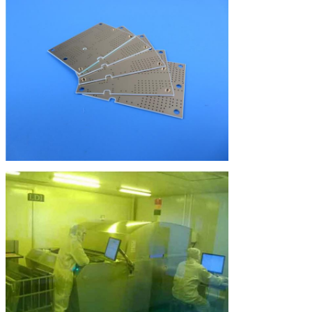
Densità (gravità
ASTMD 792
g/cm3
2.79
g/cm3
specifica)
Conduttività
ASTM F 433
W/M*K
0.4
W/M*K
termica
CTE (asse X)
ASTM D 3386
ppm/°C
9
ppm/°
(-30°C - 125°C)
CTE (asse Y)
ASTM D 3386
ppm/°C
8
ppm/°
(-30°C - 125°C)
CTE (asse Z)
ASTM D 3386
ppm/°C
69
ppm/°
(-30°C - 125°C)
Degassamento
ASTM E 595*
%
0.02
%
(% TML)
Degassamento
ASTM E 595*
%
0.00
%
(% CVCM)
Degassamento
ASTM E 595*
%
0.01
%
(% WVR)
Classificazione di
UL94
V-0
infiammabilità