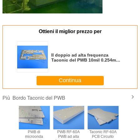
Ottieni il miglior prezzo per
Il doppio ad alta frequenza
Taconic del PWB 10mil 0.254mm
di RF-60A ha parteggiato PWB di
rf per l'oro di immersione
Continua
Bordo Taconic del PWB
Più
o ad alta
PWB di
PWB RF-60A
Taconic RF-60A
Circuito 
a Taconic
microonda
PWB ad alta
PCB Circuito
frequenz