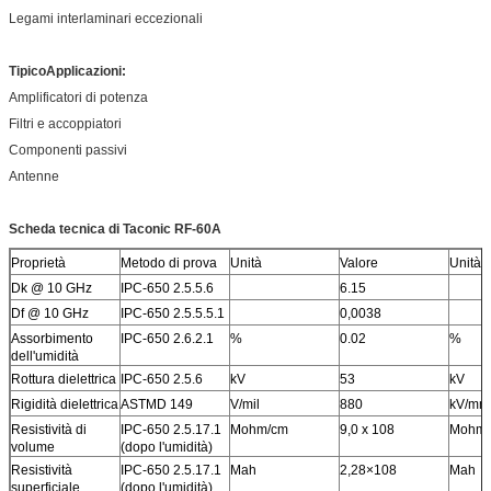
Legami interlaminari eccezionali
Tipico
Applicazioni:
Amplificatori di potenza
Filtri e accoppiatori
Componenti passivi
Antenne
Scheda tecnica di Taconic RF-60A
Proprietà
Metodo di prova
Unità
Valore
Unità
Dk @ 10 GHz
IPC-650 2.5.5.6
6.15
Df @ 10 GHz
IPC-650 2.5.5.5.1
0,0038
Assorbimento
IPC-650 2.6.2.1
%
0.02
%
dell'umidità
Rottura dielettrica
IPC-650 2.5.6
kV
53
kV
Rigidità dielettrica
ASTMD 149
V/mil
880
kV/mm
Resistività di
IPC-650 2.5.17.1
Mohm/cm
9,0 x 108
Mohm/
volume
(dopo l'umidità)
Resistività
IPC-650 2.5.17.1
Mah
2,28×108
Mah
superficiale
(dopo l'umidità)