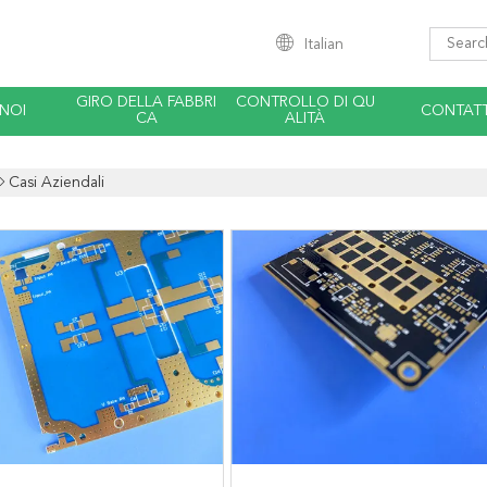
Italian
GIRO DELLA FABBRI
CONTROLLO DI QU
 NOI
CONTATT
CA
ALITÀ
Casi Aziendali