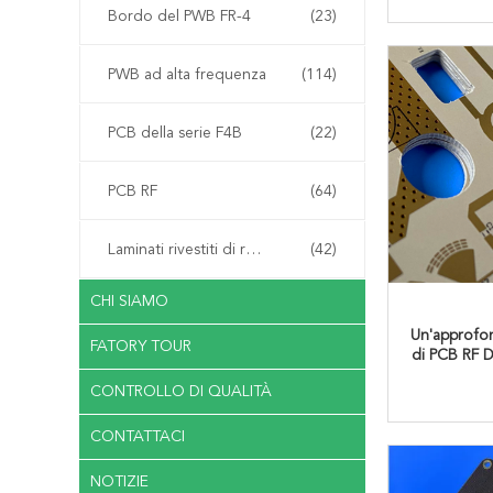
Bordo del PWB FR-4
(23)
PWB ad alta frequenza
(114)
PCB della serie F4B
(22)
PCB RF
(64)
Laminati rivestiti di rame
(42)
CHI SIAMO
Un'approfon
FATORY TOUR
di PCB RF D
CONTROLLO DI QUALITÀ
CONTATTACI
NOTIZIE