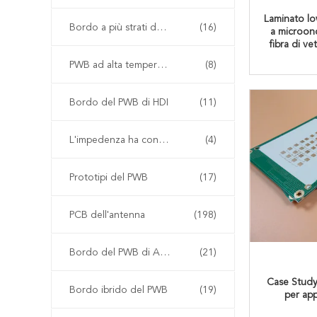
Laminato lo
Bordo a più strati del PWB
(16)
a microond
fibra di ve
PWB ad alta temperatura
(8)
Bordo del PWB di HDI
(11)
L'impedenza ha controllato il PWB
(4)
Prototipi del PWB
(17)
PCB dell'antenna
(198)
Bordo del PWB di Arlon
(21)
Case Study
Bordo ibrido del PWB
(19)
per app