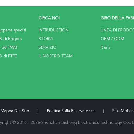
CIRCA NOI
GIRO DELLA FAB
ppena spediti
INTRUDUCTION
LINEA DI PRODO
B di Rogers
STORIA
OEM / ODM
c del PWB
SERVIZIO
R & S
B di PTFE
IL NOSTRO TEAM
Mappa Del Sito
Politica Sulla Riservatezza
Sito Mobile
|
|
right © 2016 - 2026 Shenzhen Bicheng Electronics Technology Co., L