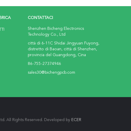
BRICA
CONTATTACI
Shenzhen Bicheng Electronics
TTI
Technology Co., Ltd
città di 6-11C Shidai Jingyuan Fuyong,
distretto di Baoan, città di Shenzhen,
provincia del Guangdong, Cina
86-755-27374946
sales30@bichengpcb.com
td. All Rights Reserved. Developed by
ECER