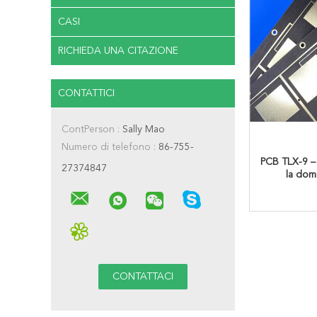
CASI
RICHIEDA UNA CITAZIONE
CONTATTICI
ContPerson :
Sally Mao
Numero di telefono :
86-755-
PCB TLX-9 – 
27374847
la dom