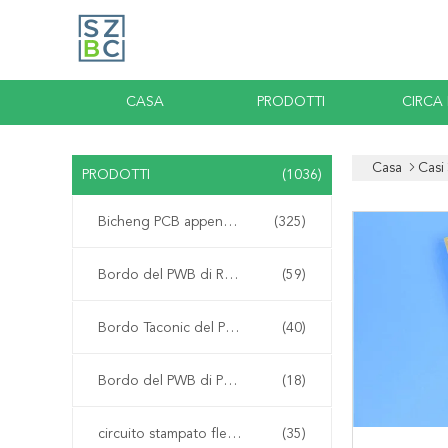
CASA
PRODOTTI
CIRCA
Casa
Casi
PRODOTTI
(1036)
Bicheng PCB appena spediti
(325)
Bordo del PWB di Rogers
(59)
Bordo Taconic del PWB
(40)
Bordo del PWB di PTFE
(18)
circuito stampato flessibile
(35)