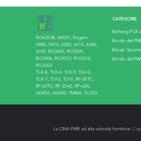
CATEGORIE
Bicheng PCB a
RO4350B, 4003C; Rogers
Bordo del PW
5880, 5870, 6002, 6010, 6006,
Bordo Taconi
6035; RO3003, RO3035,
RO3006, RO3010, RO3210,
Bordo del PW
RO3203
TLX-8, TLX-6, TLX-9, TLX-0,
TLX-7, TLY-3, TLY-5, RF-35TC,
RF-60TC, RF-35A2, RF-60A,
AD450, AD600, TMM4, TC350
La CINA PWB ad alta velocità fornitore.
Copy