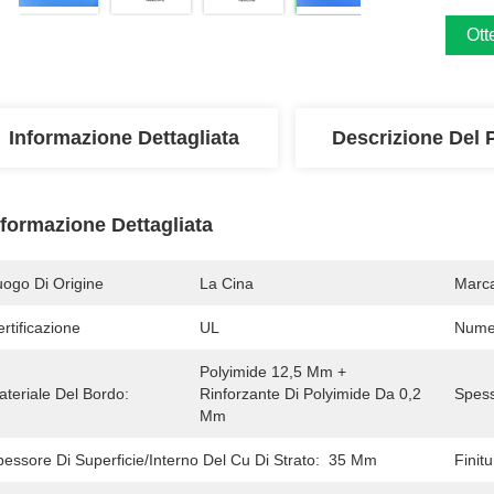
Ott
Informazione Dettagliata
Descrizione Del 
nformazione Dettagliata
uogo Di Origine
La Cina
Marc
rtificazione
UL
Numer
Polyimide 12,5 Μm + 
teriale Del Bordo:
Rinforzante Di Polyimide Da 0,2 
Spess
Mm
essore Di Superficie/interno Del Cu Di Strato:
35 Μm
Finitu