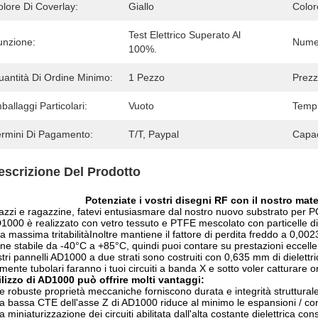
lore Di Coverlay:
Giallo
Color
Test Elettrico Superato Al 
unzione:
Numer
100%.
uantità Di Ordine Minimo:
1 Pezzo
Prezz
ballaggi Particolari:
Vuoto
Tempi
ermini Di Pagamento:
T/T, Paypal
Capac
escrizione Del Prodotto
Potenziate i vostri disegni RF con il nostro mat
zzi e ragazzine, fatevi entusiasmare dal nostro nuovo substrato per P
1000 è realizzato con vetro tessuto e PTFE mescolato con particelle 
la massima tritabilitàInoltre mantiene il fattore di perdita freddo a 0,0
ne stabile da -40°C a +85°C, quindi puoi contare su prestazioni eccellen
stri pannelli AD1000 a due strati sono costruiti con 0,635 mm di dielettric
lmente tubolari faranno i tuoi circuiti a banda X e sotto voler catturare 
ilizzo di AD1000 può offrire molti vantaggi:
e robuste proprietà meccaniche forniscono durata e integrità struttural
a bassa CTE dell'asse Z di AD1000 riduce al minimo le espansioni / cont
a miniaturizzazione dei circuiti abilitata dall'alta costante dielettrica co