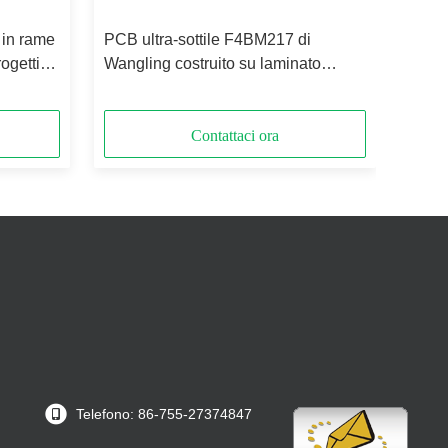
in rame
PCB ultra-sottile F4BM217 di
rogetti
Wangling costruito su laminato
3.9mil con ENIG
Contattaci ora
Telefono: 86-755-27374847