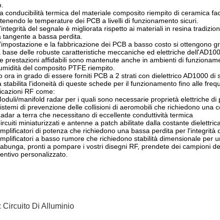
.
a conducibilità termica del materiale composito riempito di ceramica faci
enendo le temperature dei PCB a livelli di funzionamento sicuri.
'integrità del segnale è migliorata rispetto ai materiali in resina tradizion
a tangente a bassa perdita.
'impostazione e la fabbricazione dei PCB a basso costo si ottengono graz
a base delle robuste caratteristiche meccaniche ed elettriche dell'AD10
e prestazioni affidabili sono mantenute anche in ambienti di funzionam
'umidità del composito PTFE riempito.
 ora in grado di essere forniti PCB a 2 strati con dielettrico AD1000 di
a stabilita l'idoneità di queste schede per il funzionamento fino alle f
icazioni RF come:
oduli/manifold radar per i quali sono necessarie proprietà elettriche di
istemi di prevenzione delle collisioni di aeromobili che richiedono una
adar a terra che necessitano di eccellente conduttività termica
ircuiti miniaturizzati e antenne a patch abilitate dalla costante dielettric
mplificatori di potenza che richiedono una bassa perdita per l'integrità
mplificatori a basso rumore che richiedono stabilità dimensionale per 
bunga, pronti a pompare i vostri disegni RF, prendete dei campioni de
entivo personalizzato.
:
Circuito Di Alluminio