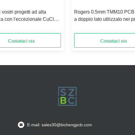
 vostri progetti ad alta
Rogers 0.5mm TMM10 PCB 
za con l'eccezionale CuClad
a doppio lato utilizzato nei p
 di Rogers
RF
Contattaci ora
Contattaci ora
E-mail: sales30@bichengpcb.com