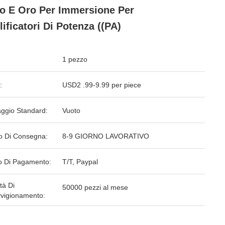
to E Oro Per Immersione Per
ificatori Di Potenza ((PA)
1 pezzo
:
USD2 .99-9.99 per piece
aggio Standard:
Vuoto
o Di Consegna:
8-9 GIORNO LAVORATIVO
 Di Pagamento:
T/T, Paypal
tà Di
50000 pezzi al mese
vigionamento: