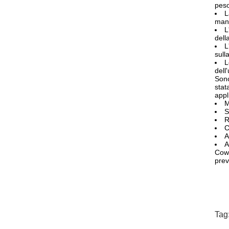
peso
L
mant
L
dell
L
sull
L
dell
Sono
stat
appl
M
S
R
C
A
A
Cowa
prev
Tag