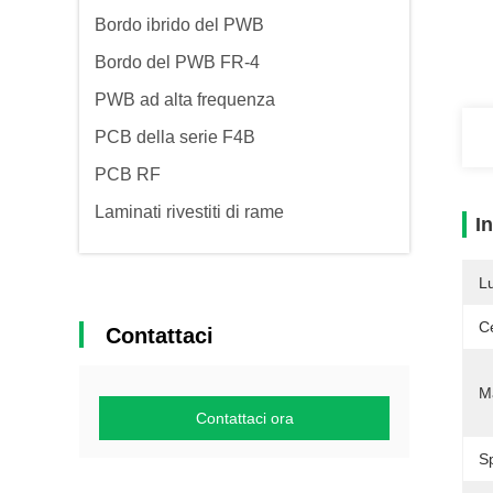
Bordo ibrido del PWB
Bordo del PWB FR-4
PWB ad alta frequenza
PCB della serie F4B
PCB RF
Laminati rivestiti di rame
I
L
Ce
Contattaci
Ma
Contattaci ora
Sp