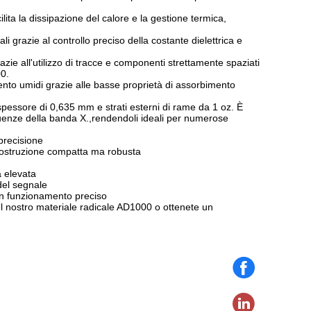
lita la dissipazione del calore e la gestione termica,
ali grazie al controllo preciso della costante dielettrica e
ie all'utilizzo di tracce e componenti strettamente spaziati
00.
ento umidi grazie alle basse proprietà di assorbimento
 spessore di 0,635 mm e strati esterni di rame da 1 oz. È
requenze della banda X.,rendendoli ideali per numerose
 precisione
 costruzione compatta ma robusta
a elevata
 del segnale
un funzionamento preciso
l nostro materiale radicale AD1000 o ottenete un