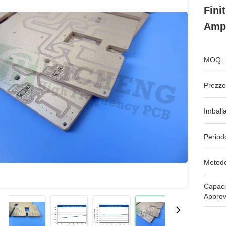
Fini
Ampl
MOQ:
Prezzo
Imball
Period
Metodo
Capaci
Approv