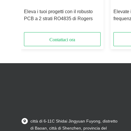
ri con
Eleva i tuoi progetti con il robusto
Elevate i
0C
PCB a 2 strati RO4835 di Rogers
frequen
217 PCB
Contattaci ora
città di 6-11C Shidai Jingyuan Fuyong, distretto
di Baoan, città di Shenzhen, provincia del