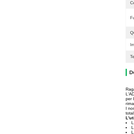
Co
F
Q
Im
T
D
Raga
L'AD
per 
rima
I no
tota
L'ut
L
L
L