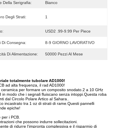
e Della Serigrafia:
Bianco
o Degli Strati:
1
o:
USD2 .99-9.99 Per Piece
 Di Consegna:
8-9 GIORNO LAVORATIVO
ità Di Alimentazione:
50000 Pezzi Al Mese
eriale totalmente tubolare AD1000!
CB ad alta frequenza, il rad AD1000!
di ceramica per formare un composito snodato.2 a 10 GHz
023 in modo che i segnali fluiscano senza intoppi.Questa roba
ti dal Circolo Polare Artico al Sahara..
o incastrato tra 1 oz di strati di rame.Questi pannelli
onde epiche!
e per i PCB.
razioni che possono indurre sollecitazioni.
nsente di ridurre l'impronta complessiva e il risparmio di