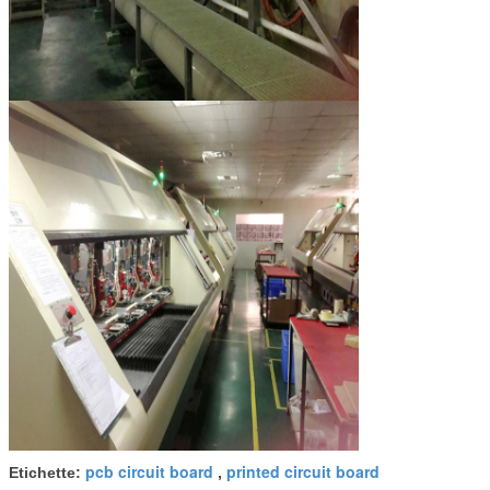
pcb circuit board
printed circuit board
Etichette:
,