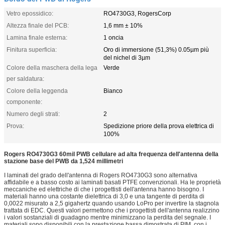
Vetro epossidico:
RO4730G3, RogersCorp
Altezza finale del PCB:
1,6 mm ± 10%
Lamina finale esterna:
1 oncia
Finitura superficia:
Oro di immersione (51,3%) 0.05µm più
del nichel di 3µm
Colore della maschera della lega
Verde
per saldatura:
Colore della leggenda
Bianco
componente:
Numero degli strati:
2
Prova:
Spedizione priore della prova elettrica di
100%
Rogers RO4730G3 60mil PWB cellulare ad alta frequenza dell'antenna della
stazione base del PWB da 1,524 millimetri
I laminati del grado dell'antenna di Rogers RO4730G3 sono alternativa
affidabile e a basso costo ai laminati basati PTFE convenzionali. Ha le proprietà
meccaniche ed elettriche di che i progettisti dell'antenna hanno bisogno. I
materiali hanno una costante dielettrica di 3,0 e una tangente di perdita di
0,0022 misurato a 2,5 gigahertz quando usando LoPro per invertire la stagnola
trattata di EDC. Questi valori permettono che i progettisti dell'antenna realizzino
i valori sostanziali di guadagno mentre minimizzano la perdita del segnale. I
materiali sono disponibili con la prestazione bassa dimostrata di PIM, con i