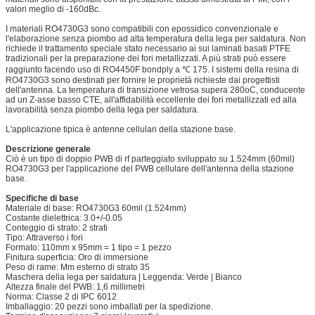
valori meglio di -160dBc.
I materiali RO4730G3 sono compatibili con epossidico convenzionale e
l'elaborazione senza piombo ad alta temperatura della lega per saldatura. Non
richiede il trattamento speciale stato necessario ai sui laminati basati PTFE
tradizionali per la preparazione dei fori metallizzati. A più strati può essere
raggiunto facendo uso di RO4450F bondply a ℃ 175. I sistemi della resina di
RO4730G3 sono destinati per fornire le proprietà richieste dai progettisti
dell'antenna. La temperatura di transizione vetrosa supera 280oC, conducente
ad un Z-asse basso CTE, all'affidabilità eccellente dei fori metallizzati ed alla
lavorabilità senza piombo della lega per saldatura.
L'applicazione tipica è antenne cellulari della stazione base.
Descrizione generale
Ciò è un tipo di doppio PWB di rf parteggiato sviluppato su 1.524mm (60mil)
RO4730G3 per l'applicazione del PWB cellulare dell'antenna della stazione
base.
Specifiche di base
Materiale di base: RO4730G3 60mil (1.524mm)
Costante dielettrica: 3.0+/-0.05
Conteggio di strato: 2 strati
Tipo: Attraverso i fori
Formato: 110mm x 95mm = 1 tipo = 1 pezzo
Finitura superficia: Oro di immersione
Peso di rame: Μm esterno di strato 35
Maschera della lega per saldatura | Leggenda: Verde | Bianco
Altezza finale del PWB: 1,6 millimetri
Norma: Classe 2 di IPC 6012
Imballaggio: 20 pezzi sono imballati per la spedizione.