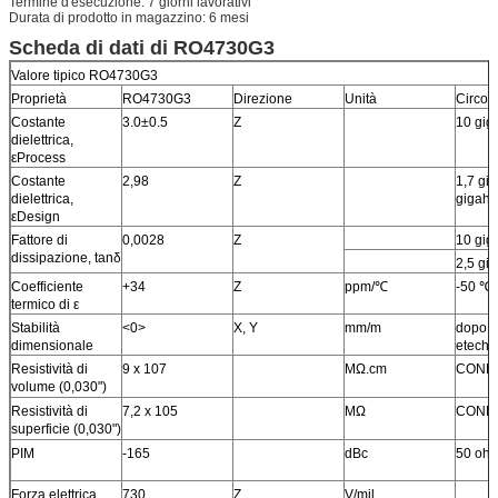
Termine d'esecuzione: 7 giorni lavorativi
Durata di prodotto in magazzino: 6 mesi
Scheda di dati di RO4730G3
Valore tipico RO4730G3
Proprietà
RO4730G3
Direzione
Unità
Circos
Costante
3.0±0.5
Z
10 gig
dielettrica,
εProcess
Costante
2,98
Z
1,7 gig
dielettrica,
gigahe
εDesign
Fattore di
0,0028
Z
10 gig
dissipazione, tanδ
2,5 gi
Coefficiente
+34
Z
ppm/℃
-50 ℃
termico di ε
Stabilità
<0>
X, Y
mm/m
dopo i
dimensionale
etech 
Resistività di
9 x 107
MΩ.cm
COND
volume (0,030")
Resistività di
7,2 x 105
MΩ
COND
superficie (0,030")
PIM
-165
dBc
50 ohm
Forza elettrica
730
Z
V/mil