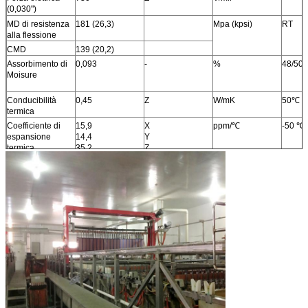
(0,030")
MD di resistenza
181 (26,3)
Mpa (kpsi)
RT
alla flessione
CMD
139 (20,2)
Assorbimento di
0,093
-
%
48/50
Moisure
Conducibilità
0,45
Z
W/mK
50℃
termica
Coefficiente di
15,9
X
ppm/℃
-50 ℃
espansione
14,4
Y
termica
35,2
Z
Tg
>280
℃
Il TD
411
℃
Densità
1,58
gm/cm3
Buccia di rame
4,1
pli
1oz, L
Stength
Infiammabilità
V-0
Processo senza
Sì
piombo
compatibile