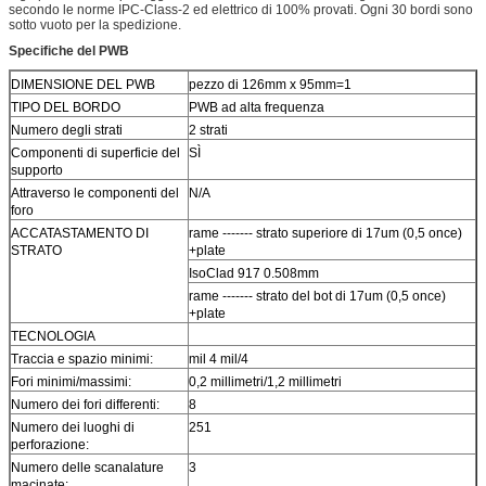
secondo le norme IPC-Class-2 ed elettrico di 100% provati. Ogni 30 bordi sono
sotto vuoto per la spedizione.
Specifiche del PWB
DIMENSIONE DEL PWB
pezzo di 126mm x 95mm=1
TIPO DEL BORDO
PWB ad alta frequenza
Numero degli strati
2 strati
Componenti di superficie del
SÌ
supporto
Attraverso le componenti del
N/A
foro
ACCATASTAMENTO DI
rame ------- strato superiore di 17um (0,5 once)
STRATO
+plate
IsoClad 917 0.508mm
rame ------- strato del bot di 17um (0,5 once)
+plate
TECNOLOGIA
Traccia e spazio minimi:
mil 4 mil/4
Fori minimi/massimi:
0,2 millimetri/1,2 millimetri
Numero dei fori differenti:
8
Numero dei luoghi di
251
perforazione:
Numero delle scanalature
3
macinate: