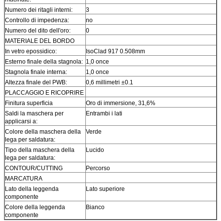
Numero dei ritagli interni:
3
Controllo di impedenza:
no
Numero del dito dell'oro:
0
MATERIALE DEL BORDO
In vetro epossidico:
IsoClad 917 0.508mm
Esterno finale della stagnola:
1,0 once
Stagnola finale interna:
1,0 once
Altezza finale del PWB:
0,6 millimetri ±0.1
PLACCAGGIO E RICOPRIRE
Finitura superficia
Oro di immersione, 31,6%
Saldi la maschera per
Entrambi i lati
applicarsi a:
Colore della maschera della
Verde
lega per saldatura:
Tipo della maschera della
Lucido
lega per saldatura:
CONTOUR/CUTTING
Percorso
MARCATURA
Lato della leggenda
Lato superiore
componente
Colore della leggenda
Bianco
componente