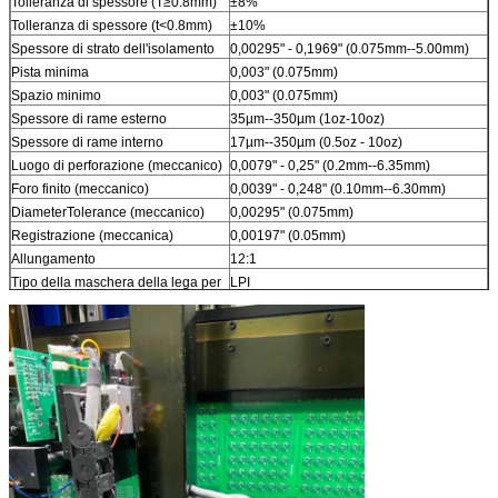
Tolleranza di spessore (T≥0.8mm)
±8%
Tolleranza di spessore (t<0.8mm)
±10%
Spessore di strato dell'isolamento
0,00295" - 0,1969" (0.075mm--5.00mm)
Pista minima
0,003" (0.075mm)
Spazio minimo
0,003" (0.075mm)
Spessore di rame esterno
35µm--350µm (1oz-10oz)
Spessore di rame interno
17µm--350µm (0.5oz - 10oz)
Luogo di perforazione (meccanico)
0,0079" - 0,25" (0.2mm--6.35mm)
Foro finito (meccanico)
0,0039" - 0,248" (0.10mm--6.30mm)
DiameterTolerance (meccanico)
0,00295" (0.075mm)
Registrazione (meccanica)
0,00197" (0.05mm)
Allungamento
12:1
Tipo della maschera della lega per
LPI
saldatura
Min Soldermask Bridge
0,00315" (0.08mm)
Min Soldermask Clearance
0,00197" (0.05mm)
Spina via il diametro
0,0098" - 0,0236" (0.25mm--0.60mm)
Tolleranza di controllo di
±10%
impedenza
Finitura superficia
HASL, HASL SE, ENIG, latta di
immersione, argento di immersione, OSP,
dito dell'oro, ecc. placcato oro puro.