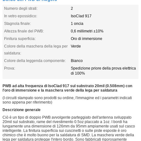
Numero degli strati:
2
In vetro epossidico:
IsoClad 917
Stagnola finale:
1 oncia
Altezza finale del PWB:
0,6 millimetri ±10%
Finitura superficia:
Oro di immersione
Colore della maschera della lega per
Verde
saldatura:
Colore della leggenda componente:
Bianco
Prova:
Spedizione priore della prova elettrica
di 100%
PWB ad alta frequenza di IsoClad 917 sul substrato 20mil (0.508mm) con
l'oro di immersione e la maschera verde della lega per saldatura
(I circuiti stampato sono prodotti su ordine, l'immagine ed i parametri indicati
sono appena per riferimento)
Descrizione generale
Ciò è un tipo di doppio PWB avvolgente parteggiato dell'antenna sviluppato
20mil sul substrato, rame del rivestimento 0.5oz placcato a 1oz. I bordi ha
lungamente una dimensione di 126mm da 95mm ampiamente usati sul casco
intelligente. La finitura superficia sui cuscinetti o sulle piste esposte è oro
chimico che è molto buono per la saldatura di SMD. La maschera verde della
lega per saldatura protegge l'intero bordo. Sono fabbricati rigorosamente