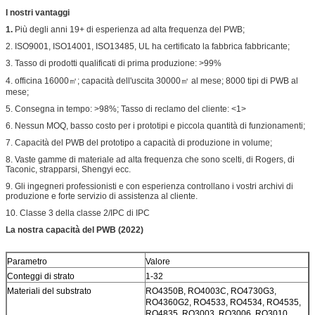
Produttore Name o logo:
Kuangshung
I nostri vantaggi
VIA
Foro metallizzato (PTH), dimensioni minima
1.
Più degli anni 19+ di esperienza ad alta frequenza del PWB;
0.2mm via riempito e tented.
2. ISO9001, ISO14001, ISO13485, UL ha certificato la fabbrica fabbricante;
VALUTAZIONE DI
94V-0
FLAMIBILITY
3. Tasso di prodotti qualificati di prima produzione: >99%
TOLLERANZA DI
4. officina 16000㎡; capacità dell'uscita 30000㎡ al mese; 8000 tipi di PWB al
DIMENSIONE
mese;
Dimensione del profilo:
0,0059"
5. Consegna in tempo: >98%; Tasso di reclamo del cliente: <1>
Placcatura del bordo:
0,0029"
6. Nessun MOQ, basso costo per i prototipi e piccola quantità di funzionamenti;
Tolleranza del trapano:
0,002"
7. Capacità del PWB del prototipo a capacità di produzione in volume;
PROVA
Spedizione priore della prova elettrica di 100%
TIPO DI MATERIALE
archivio del email, Gerber RS-274-X, PCBDOC
8. Vaste gamme di materiale ad alta frequenza che sono scelti, di Rogers, di
Taconic, strapparsi, Shengyi ecc.
ILLUSTRATIVO DA FORNIRE
ecc
9. Gli ingegneri professionisti e con esperienza controllano i vostri archivi di
AREA DI SERVIZIO
Universalmente, globalmente.
produzione e forte servizio di assistenza al cliente.
10. Classe 3 della classe 2/IPC di IPC
La nostra capacità del PWB (2022)
Parametro
Valore
Conteggi di strato
1-32
Materiali del substrato
RO4350B, RO4003C, RO4730G3,
RO4360G2, RO4533, RO4534, RO4535,
RO4835, RO3003, RO3006, RO3010,