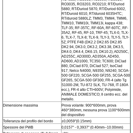
RO3035, RO3203, RO3210; RT/Duriod
5880; RT/Duriod 5870, RT/Duriod 6002,
RT/Duroid 6010, RT/duroid 6035HTC;
RT/duroid 5880LZ; TMM3, TMM4, TMM6,
TMM10, TMM10i, TMM13i, kappa 438;
TLF-35; RF-35TC, RF-60A, RF-60TC, RF-
35A2, RF-45, RF-10, TRF-45; TLX-0, TLX-
6, TLX-7, TLX-8; TLX-9, TLY-3, TLY-5, TLY-
5Z; PTFE F4B (DK2.2 DK2.65 DK2.85
DK2.94, DK3.0, DK3.2, DK3.38, DK3.5,
DK4.0, DK4.4, DK6.15, DK10.2); AD250C,
AD255C, AD300D, AD350A, AD450,
AD600, AD1000, TC350; TC600; DiClad
880, DiClad 870, DiClad 527; IsoClad
917; Nelco N4000, N9350, N9240; SCGA-
500 GF220, SCGA-500 GF255, SCGA-500
GF265, SCGA-500 GF300; FR-4 (alto Tg
S1000-2M, TU-872 SLK, TU-768, IT-180A
ecc.), FR-4 alto CTI>600V; Polyimide,
ANIMALE DOMESTICO; Il centro ecc. del
metallo.
Dimensione massima
Prova volante: 900*600mm, prova
460*380mm, nessuna prova 1100*600mm
del dispositivo
Tolleranza del profilo del bordo
±
0,0059"(
0.15mm)
Spessore del PWB
0,0157" - 0,3937" (0.40mm--10.00mm)