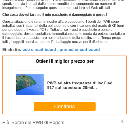
spedizione via il email dalle nostre vendite che comprende un numero di
inseguimento. Potete seguire questo numero sui loro siti Web ufficiali.
Che cosa dovrei fare se il mio pacchetto è danneggiato o perso?
Questa situazione è rara nel nostro affare quotidiano. I bordi del PWB sono
imballati con i materiali della bolla dentro e con il cartone del grado di KK fuori
per proteggere il vostro PCBs. Tuttavia, se il vostro pacchetto è perso o
danneggiato, dovete contattarci immediatamente in moda da poterci contattare
il trasportatore ed assicurare noi produzione della sostituzione. Tenga prego
tutti gli oggetti nocivi compreso l'imballaggio nocivo per il riferimento.
pcb circuit board
printed circuit board
Etichette:
,
Ottieni il miglior prezzo per
PWB ad alta frequenza di IsoClad
917 sul substrato 20mil
(0.508mm) con l'oro di
immersione e la maschera verde
della lega per saldatura
Continua
Bordo del PWB di Rogers
Più