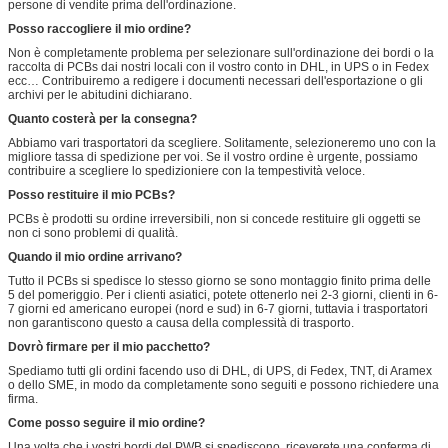
persone di vendite prima dell'ordinazione.
Posso raccogliere il mio ordine?
Non è completamente problema per selezionare sull'ordinazione dei bordi o la
raccolta di PCBs dai nostri locali con il vostro conto in DHL, in UPS o in Fedex
ecc… Contribuiremo a redigere i documenti necessari dell'esportazione o gli
archivi per le abitudini dichiarano.
Quanto costerà per la consegna?
Abbiamo vari trasportatori da scegliere. Solitamente, selezioneremo uno con la
migliore tassa di spedizione per voi. Se il vostro ordine è urgente, possiamo
contribuire a scegliere lo spedizioniere con la tempestività veloce.
Posso restituire il mio PCBs?
PCBs è prodotti su ordine irreversibili, non si concede restituire gli oggetti se
non ci sono problemi di qualità.
Quando il mio ordine arrivano?
Tutto il PCBs si spedisce lo stesso giorno se sono montaggio finito prima delle
5 del pomeriggio. Per i clienti asiatici, potete ottenerlo nei 2-3 giorni, clienti in 6-
7 giorni ed americano europei (nord e sud) in 6-7 giorni, tuttavia i trasportatori
non garantiscono questo a causa della complessità di trasporto.
Dovrò firmare per il mio pacchetto?
Spediamo tutti gli ordini facendo uso di DHL, di UPS, di Fedex, TNT, di Aramex
o dello SME, in modo da completamente sono seguiti e possono richiedere una
firma.
Come posso seguire il mio ordine?
Una volta che i vostri bordi del PWB si spediscono, riceverete una conferma di