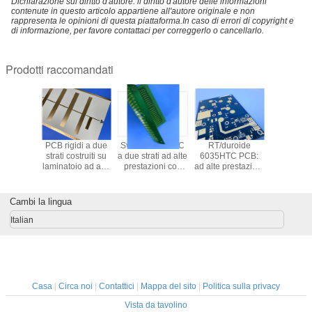
Dichiarazione sul diritto d'autore: il diritto d'autore delle informazioni
contenute in questo articolo appartiene all'autore originale e non
rappresenta le opinioni di questa piattaforma.In caso di errori di copyright e
di informazione, per favore contattaci per correggerlo o cancellarlo.
Prodotti raccomandati
 ad alta
PCB rigidi a due
Svelando la FPC
RT/duroide
TMM10
a Rogers
strati costruiti su
a due strati ad alte
6035HTC PCB:
Alumina: 
TM con
laminatoio ad alta
prestazioni con
ad alte prestazioni
scegliere
li TG170
frequenza a base
maschera di rame
per applicazioni
termostato
 ibrido a
di resina
RA e saldatura
RF e microonde
per i cir
 per RF e
termoassorbente
verde
micro
Cambi la lingua
oonde
ad alte prestazioni
miniaturi
WL-CT440 di
Italian
Wangling
Casa
|
Circa noi
|
Contattici
|
Mappa del sito
|
Politica sulla privacy
Vista da tavolino