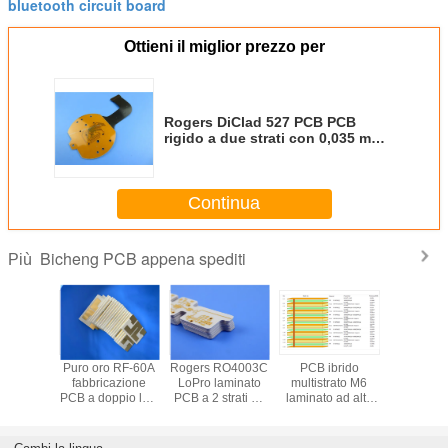
bluetooth circuit board
Ottieni il miglior prezzo per
Rogers DiClad 527 PCB PCB
rigido a due strati con 0,035 mm
di rame ED
Continua
Bicheng PCB appena spediti
Più
amica di
Puro oro RF-60A
Rogers RO4003C
PCB ibrido
RO3010 
arburi
fabbricazione
LoPro laminato
multistrato M6
due strati 
ciale
PCB a doppio lato
PCB a 2 strati da
laminato ad alta
su mate
ta 30mil
con nucleo di
16,7 mil con
velocità e a bassa
laminato
38 PCB a
laminato costruito
finitura ENEPIG
perdita a 14 strati
millimet
on finitura
su 50 mil
produzione PCB
in materiale M6
finitura in