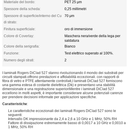
Materiale del bordo:
PET 25 μm
Spessore della scheda:
0,25 millimetri
Spessore di superficie/interno del Cu
70 μm
di strato:
Finitura superficiale:
oro di immersione
Colore di Coverlay:
Maschera nera/verde della lega per
saldatura
Colore della serigrafia:
Bianco
Funzione:
Test elettrico superato al 100%.
Numero degli strati:
2
I laminati Rogers DiClad 527 stanno rivoluzionando il mondo dei substrati per
circuiti stampati.offrono prestazioni e affidabilità eccezionali. con rapporti di
fibra di vetro e PTFE attentamente controllati,I laminati DiClad 527 forniscono
una gamma estesa di costante dielettrica (Dk) e presentano una stabilità
dimensionale e una registrazione superioriMentre i laminati DiClad 527
eccellono in molti aspetti, è importante considerare alcune potenziali carenze
per prendere decisioni informate per applicazioni specifiche.
Caratteristiche
:
Le caratteristiche eccezionali dei laminati Rogers DiClad 527 sono le
seguenti:
Intervallo DK impressionante da 2,4 a 2,6 a 10 GHz e 1 MHz, 50% RH
Fattore di dissipazione estremamente basso di 0,0017 a 10 GHz e 0,0010 a
1 MHz, 50% RH