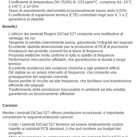
Coefficiente di temperatura DK (TcDK) di -153 ppm/°C, compreso tra -10°C
e 140°C a 10 GHz
Tasso di assorbimento dell'umidità eccezionalmente basso dello 0,03%
Il coefficiente di espansione termica (CTE) controllato negli assi X, Y e Z
garantisce la stabilità
Benefici
:
L'utilizzo dei laminati Rogers DiClad 527 comporta una moltitudine di
vantaggi, tra cui:
Tangente di perdita notevolmente bassa, garantendo l'integrità del segnale
Eccellente stabilità dimensionale per la produzione di PCB di precisione
Prestazioni del prodotto coerenti tra le fasce di frequenza
Proprietà elettriche molto uniformi in tutto lo spettro di frequenze
Performance meccaniche affidabili, che garantiscono la durata a lungo
termine
Eccellente resistenza alle sostanze chimiche e agli ambienti difficili
DK stabile su un ampio intervallo di frequenze, che consente una
propagazione del segnale coerente
Basse perdite di circuito ad alte frequenze, che facilitano una trasmissione
efficiente del segnale
Trasferimento delle prestazioni trascurabile in ambienti ad alta umidità,
garantendo un funzionamento affidabile
Carenze:
Mentre i laminati DiClad 527 offrono prestazioni eccezionali, è importante
considerare le seguenti potenziali carenze:
Costo: i laminati DiClad 527 tendono ad essere relativamente costosi
rispetto ai substrati PCB standard, il che può incidere sui budget del
progetto.