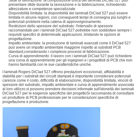
Sfide di lavorazione: la composizione unica dei laminati DiClad 527 può
presentare sfide durante la lavorazione e la fabbricazione, richiedendo
attrezzature e competenze specializzate.
Disponibilità limitata: la disponibilità dei laminati DiClad 527 può essere
limitata in alcune regioni, con conseguenti tempi di consegna più lunghi e
potenziali problemi nella catena di approvvigionamento.
Restrizioni dello spessore del substrato: l'intervallo di spessore
raccomandato per i laminati DiClad 527 potrebbe non soddisfare sempre i
requisiti specifici di determinate applicazioni, limitando le opzioni di
progettazione.
Impatto ambientale: la produzione di laminati avanzati come il DiClad 527
può avere un impatto ambientale maggiore rispetto ai substrati PCB
standard,considerando i complessi processi di fabbricazione.
Curva di apprendimento: il lavoro con i laminati DiClad 527 può richiedere
una curva di apprendimento per gli ingegneri e i progettisti di PCB che non
hanno familiarità con le sue caratteristiche uniche.
I laminati Rogers DiClad 527 offrono prestazioni eccezionali, affidabilità e
stabilità per i substrati dei circuiti stampati.è importante considerare potenziali
carenze come il costo, difficoltà di elaborazione, disponibilità limitata, vincoli di
spessore del substrato, impatto ambientale e curva di apprendimento associata
al loro utilizzo.si possono prendere decisioni informate sull'idoneità dei laminati
DiClad 527 per le esigenze specifiche del progettoSi raccomanda di consultare
un produttore di PCB professionale per le considerazioni specifiche di
progettazione e produzione.