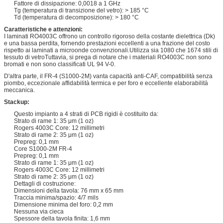
Fattore di dissipazione: 0,0018 a 1 GHz
Tg (temperatura di transizione del vetro): > 185 °C
Td (temperatura di decomposizione): > 180 °C
Caratteristiche e attenzioni:
I laminati RO4003C offrono un controllo rigoroso della costante dielettrica (Dk)
e una bassa perdita, fornendo prestazioni eccellenti a una frazione del costo
rispetto ai laminati a microonde convenzionali.Utilizza sia 1080 che 1674 stili di
tessuto di vetroTuttavia, si prega di notare che i materiali RO4003C non sono
bromati e non sono classificati UL 94 V-0.
D'altra parte, il FR-4 (S1000-2M) vanta capacità anti-CAF, compatibilità senza
piombo, eccezionale affidabilità termica e per foro e eccellente elaborabilità
meccanica.
Stackup:
Questo impianto a 4 strati di PCB rigidi è costituito da:
Strato di rame 1: 35 μm (1 oz)
Rogers 4003C Core: 12 millimetri
Strato di rame 2: 35 μm (1 oz)
Prepreg: 0,1 mm
Core S1000-2M FR-4
Prepreg: 0,1 mm
Strato di rame 1: 35 μm (1 oz)
Rogers 4003C Core: 12 millimetri
Strato di rame 2: 35 μm (1 oz)
Dettagli di costruzione:
Dimensioni della tavola: 76 mm x 65 mm
Traccia minima/spazio: 4/7 mils
Dimensione minima del foro: 0,2 mm
Nessuna via cieca
Spessore della tavola finita: 1,6 mm