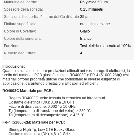
Materiale del bordo:
Polyimide 50 μm
Spessore della scheda:
0,25 millimetri
Spessore di superficie/interno del Cu di strato:
35 µm
Finitura superficiale:
oro di immersione
Colore di Coverlay:
Giallo
Colore della serigrafia:
Bianco
Funzione:
Test elettrico superato al 100%.
Numero degli strati:
4
Introduzione:
Quando si tratta di ottenere prestazioni ottimali nei vostri progetti elettronici, la
scelta dei materiali PCB giusti è cruciale.RO4003C e FR-4 (S1000-2M)Questi
materiali offrono proprietà uniche che soddisfano le diverse esigenze di
applicazione, garantendo prestazioni affidabili ed efficienti.
RO4003C Materiale per PCB:
Rogers RO4003C: vetro tessuto in ceramica ad idrocarburi
Costante dielettrica (DK): 3,38 a 10 GHz
Fattore di dissipazione: 0,0027 a 10 GHz
Tg (temperatura di transizione del vetro): > 280 °C
Td (temperatura di decomposizione): > 425 °C
FR-4 (S1000-2M) Materiale per PCB:
Shengyi High Tg, Low CTE Epoxy Glass
Costante dielettrica (DK): 4,6 a 1 GHz