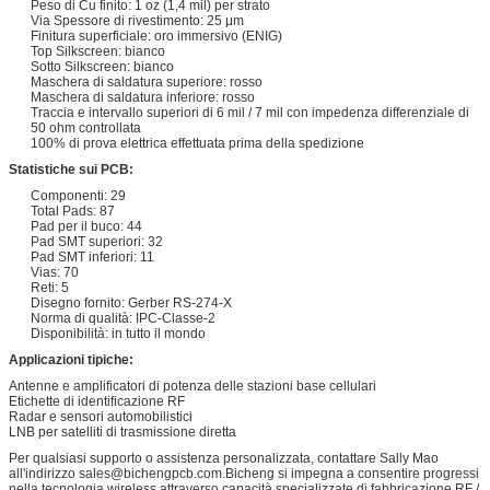
Peso di Cu finito: 1 oz (1,4 mil) per strato
Via Spessore di rivestimento: 25 μm
Finitura superficiale: oro immersivo (ENIG)
Top Silkscreen: bianco
Sotto Silkscreen: bianco
Maschera di saldatura superiore: rosso
Maschera di saldatura inferiore: rosso
Traccia e intervallo superiori di 6 mil / 7 mil con impedenza differenziale di
50 ohm controllata
100% di prova elettrica effettuata prima della spedizione
Statistiche sui PCB:
Componenti: 29
Total Pads: 87
Pad per il buco: 44
Pad SMT superiori: 32
Pad SMT inferiori: 11
Vias: 70
Reti: 5
Disegno fornito: Gerber RS-274-X
Norma di qualità: IPC-Classe-2
Disponibilità: in tutto il mondo
Applicazioni tipiche:
Antenne e amplificatori di potenza delle stazioni base cellulari
Etichette di identificazione RF
Radar e sensori automobilistici
LNB per satelliti di trasmissione diretta
Per qualsiasi supporto o assistenza personalizzata, contattare Sally Mao
all'indirizzo sales@bichengpcb.com.Bicheng si impegna a consentire progressi
nella tecnologia wireless attraverso capacità specializzate di fabbricazione RF /