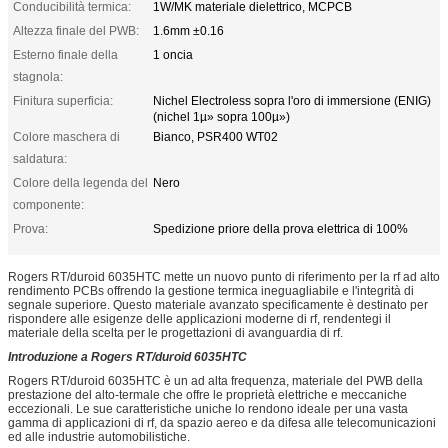
Conducibilità termica:
1W/MK materiale dielettrico, MCPCB
Altezza finale del PWB:
1.6mm ±0.16
Esterno finale della
1 oncia
stagnola:
Finitura superficia:
Nichel Electroless sopra l'oro di immersione (ENIG)
(nichel 1µ» sopra 100µ»)
Colore maschera di
Bianco, PSR400 WT02
saldatura:
Colore della legenda del
Nero
componente:
Prova:
Spedizione priore della prova elettrica di 100%
Rogers RT/duroid 6035HTC mette un nuovo punto di riferimento per la rf ad alto
rendimento PCBs offrendo la gestione termica ineguagliabile e l'integrità di
segnale superiore. Questo materiale avanzato specificamente è destinato per
rispondere alle esigenze delle applicazioni moderne di rf, rendentegi il
materiale della scelta per le progettazioni di avanguardia di rf.
Introduzione a Rogers RT/duroid 6035HTC
Rogers RT/duroid 6035HTC è un ad alta frequenza, materiale del PWB della
prestazione del alto-termale che offre le proprietà elettriche e meccaniche
eccezionali. Le sue caratteristiche uniche lo rendono ideale per una vasta
gamma di applicazioni di rf, da spazio aereo e da difesa alle telecomunicazioni
ed alle industrie automobilistiche.