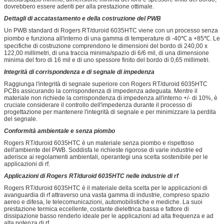
dovrebbero essere aderiti per alla prestazione ottimale.
Dettagli di accatastamento e della costruzione del PWB
Un PWB standard di Rogers RT/duroid 6035HTC viene con un processo senza
piombo e funziona all'interno di una gamma di temperature di -40℃ a +85℃. Le
specifiche di costruzione comprendono le dimensioni del bordo di 240,00 x
122,00 millimetri, di una traccia minima/spazio di 6/6 mil, di una dimensione
minima del foro di 16 mil e di uno spessore finito del bordo di 0,65 millimetri.
Integrità di corrispondenza e di segnale di impedenza
Raggiunga l'integrità di segnale superiore con Rogers RT/duroid 6035HTC
PCBs assicurando la corrispondenza di impedenza adeguata. Mentre il
materiale non richiede la corrispondenza di impedenza all'interno +/- di 10%, è
cruciale considerare il controllo dell'impedenza durante il processo di
progettazione per mantenere l'integrità di segnale e per minimizzare la perdita
del segnale.
Conformità ambientale e senza piombo
Rogers RT/duroid 6035HTC è un materiale senza piombo e rispettoso
dell'ambiente del PWB. Soddisfa le richieste rigorose di varie industrie ed
aderisce ai regolamenti ambientali, operantegi una scelta sostenibile per le
applicazioni di rf.
Applicazioni di Rogers RT/duroid 6035HTC nelle industrie di rf
Rogers RT/duroid 6035HTC è il materiale della scelta per le applicazioni di
avanguardia di rf attraverso una vasta gamma di industrie, compreso spazio
aereo e difesa, le telecomunicazioni, automobilistiche e mediche. La suoi
prestazione termica eccellente, costante dielettrica bassa e fattore di
dissipazione basso renderlo ideale per le applicazioni ad alta frequenza e ad
alta potenza di rf.