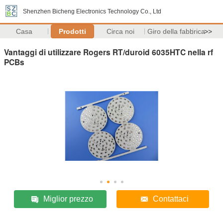
Shenzhen Bicheng Electronics Technology Co., Ltd
Casa
Prodotti
Circa noi
Giro della fabbrica
>>
Vantaggi di utilizzare Rogers RT/duroid 6035HTC nella rf
PCBs
Miglior prezzo
Contattaci