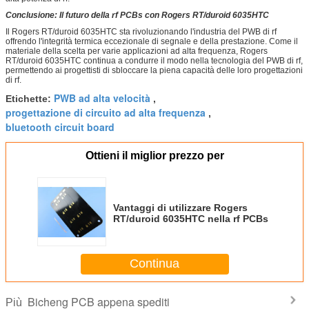
Conclusione: Il futuro della rf PCBs con Rogers RT/duroid 6035HTC
Il Rogers RT/duroid 6035HTC sta rivoluzionando l'industria del PWB di rf
offrendo l'integrità termica eccezionale di segnale e della prestazione. Come il
materiale della scelta per varie applicazioni ad alta frequenza, Rogers
RT/duroid 6035HTC continua a condurre il modo nella tecnologia del PWB di rf,
permettendo ai progettisti di sbloccare la piena capacità delle loro progettazioni
di rf.
PWB ad alta velocità
Etichette:
,
progettazione di circuito ad alta frequenza
,
bluetooth circuit board
Ottieni il miglior prezzo per
Vantaggi di utilizzare Rogers
RT/duroid 6035HTC nella rf PCBs
Continua
Bicheng PCB appena spediti
Più