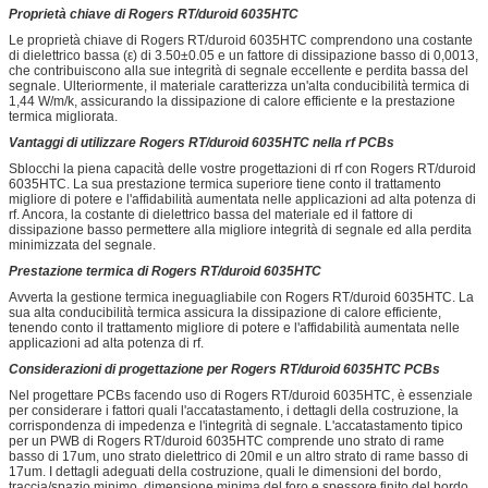
Proprietà chiave di Rogers RT/duroid 6035HTC
Le proprietà chiave di Rogers RT/duroid 6035HTC comprendono una costante
di dielettrico bassa (ε) di 3.50±0.05 e un fattore di dissipazione basso di 0,0013,
che contribuiscono alla sue integrità di segnale eccellente e perdita bassa del
segnale. Ulteriormente, il materiale caratterizza un'alta conducibilità termica di
1,44 W/m/k, assicurando la dissipazione di calore efficiente e la prestazione
termica migliorata.
Vantaggi di utilizzare Rogers RT/duroid 6035HTC nella rf PCBs
Sblocchi la piena capacità delle vostre progettazioni di rf con Rogers RT/duroid
6035HTC. La sua prestazione termica superiore tiene conto il trattamento
migliore di potere e l'affidabilità aumentata nelle applicazioni ad alta potenza di
rf. Ancora, la costante di dielettrico bassa del materiale ed il fattore di
dissipazione basso permettere alla migliore integrità di segnale ed alla perdita
minimizzata del segnale.
Prestazione termica di Rogers RT/duroid 6035HTC
Avverta la gestione termica ineguagliabile con Rogers RT/duroid 6035HTC. La
sua alta conducibilità termica assicura la dissipazione di calore efficiente,
tenendo conto il trattamento migliore di potere e l'affidabilità aumentata nelle
applicazioni ad alta potenza di rf.
Considerazioni di progettazione per Rogers RT/duroid 6035HTC PCBs
Nel progettare PCBs facendo uso di Rogers RT/duroid 6035HTC, è essenziale
per considerare i fattori quali l'accatastamento, i dettagli della costruzione, la
corrispondenza di impedenza e l'integrità di segnale. L'accatastamento tipico
per un PWB di Rogers RT/duroid 6035HTC comprende uno strato di rame
basso di 17um, uno strato dielettrico di 20mil e un altro strato di rame basso di
17um. I dettagli adeguati della costruzione, quali le dimensioni del bordo,
traccia/spazio minimo, dimensione minima del foro e spessore finito del bordo,