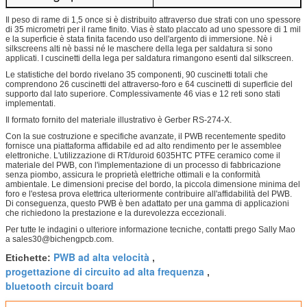
Il peso di rame di 1,5 once si è distribuito attraverso due strati con uno spessore
di 35 micrometri per il rame finito. Vias è stato placcato ad uno spessore di 1 mil
e la superficie è stata finita facendo uso dell'argento di immersione. Nè i
silkscreens alti nè bassi né le maschere della lega per saldatura si sono
applicati. I cuscinetti della lega per saldatura rimangono esenti dal silkscreen.
Le statistiche del bordo rivelano 35 componenti, 90 cuscinetti totali che
comprendono 26 cuscinetti del attraverso-foro e 64 cuscinetti di superficie del
supporto dal lato superiore. Complessivamente 46 vias e 12 reti sono stati
implementati.
Il formato fornito del materiale illustrativo è Gerber RS-274-X.
Con la sue costruzione e specifiche avanzate, il PWB recentemente spedito
fornisce una piattaforma affidabile ed ad alto rendimento per le assemblee
elettroniche. L'utilizzazione di RT/duroid 6035HTC PTFE ceramico come il
materiale del PWB, con l'implementazione di un processo di fabbricazione
senza piombo, assicura le proprietà elettriche ottimali e la conformità
ambientale. Le dimensioni precise del bordo, la piccola dimensione minima del
foro e l'estesa prova elettrica ulteriormente contribuire all'affidabilità del PWB.
Di conseguenza, questo PWB è ben adattato per una gamma di applicazioni
che richiedono la prestazione e la durevolezza eccezionali.
Per tutte le indagini o ulteriore informazione tecniche, contatti prego Sally Mao
a sales30@bichengpcb.com.
PWB ad alta velocità
Etichette:
,
progettazione di circuito ad alta frequenza
,
bluetooth circuit board