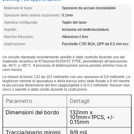
Materiale di base:
Spessore da acciaio inossidabile
Spessore della lamina (opzionale):
0.1mm
Apertura configurata:
Taglio del laser
Aspetto:
Incisione ed elettrolucidatura
Marchio fiduciario:
Attraverso il foro
Applicazione:
Pacchetto CSP, BGA, QFP da 0,5 mm ecc
Un circuito stampato recentemente spedito è stato costruito facendo uso del
materiale ceramico di RT/duroid 6035HTC PTFE, permettendo all'operazione
da -40°C a +85°C. Il processo di fabbricazione senza piombo elimina l'uso di
cavo nocivo.
Le misure di bordo 132 da 101 millimetro con uno spessore di 0,6 millimetri. Le
larghezze minime di spaziatura e della traccia sono state fissate a 9 mil mentre
la più piccola dimensione del foro raggiungibile è di 0,3 millimetri. Nessun vias
cieco o sepolto è stato creato durante la costruzione.
Parametro
Dettagli
Dimensioni del bordo
132mm x
101mm=1PCS, +/-
0.15mm
Traccia/spazio minimi
9/9 mil