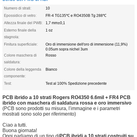
Numero di strati:
10
Epossidico di vetro:
FR-4 TG135℃ e RO4350B Tg 288℃
Altezza finale del PWB:
1,7 mm±0,1
Esterno finale della
1 oz
stagnola:
Finitura superficiale:
Oro di immersione dell'oro di immersione (11,9%)
0.05um sopra nichel 3um
Colore maschera di
Rosso
saldatura:
Colore della leggenda
Bianco
componente:
Test:
Test al 100% Spedizione precedente
PCB ibrido a 10 strati Rogers RO4350 6.6mil + FR4 PCB
ibrido con maschera di saldatura rossa e oro immersivo
(PCB sono prodotti su misura, l'immagine e i parametri
mostrati sono solo per riferimento)
Ciao a tutti.
Buona giornata!
Oggi parliamo di un tipo di
PCB ibridi a 10 strati costruiti su