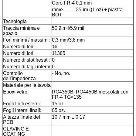
Core FR-4 0,1 mm
rame ------- 35um ((1 oz) + piastra
BOT
Tecnologia
Traccia minima e
50,9 mil/5,9 mil
spazio:
Fori minimi / massimi:
0.3 mm/3.8 mm
Numero di fori:
16
Numero di fori:
11385
Numero di slot fresati:
0
Numero di tagli interni:
0
Controllo
- No, no.
dell'impedenza
Materiale per la tavola
Epoxi vetro:
RO4350B, RO4450B mescolati con
FR-4 TG>135
Fogli finiti esterni:
15 oz.
Fogli interni finali:
05 oz.
Altezza finale del
10,7 mm ± 0.17
PCB:
CLAVING E
COATING