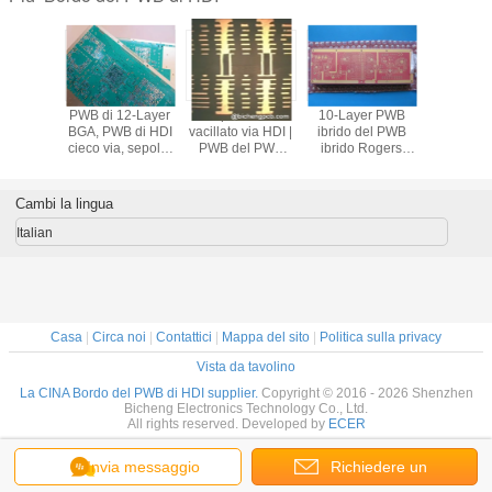
e circuiti
PWB di 12-Layer
Impilato via
10-Layer PWB
un PWB a
frequenza
BGA, PWB di HDI
vacillato via HDI |
ibrido del PWB
frequenz
viluppati
cieco via, sepolto
PWB del PWB
ibrido Rogers
strati svi
6mil
via il PWB a più
1+N+1 HDI | PWB
RO4350
su 6.6mi
3C+FR4
strati, il PWB ad
di 2+N+2 HDI|
6.6mil+FR4 con la
20mil R
latta di
alta densità di
Come distinguere
maschera della
con cieco 
Cambi la lingua
sione
collegamento, via
il punto
lega per saldatura
per sensor
e la sua funzione
(accatastamento)
e l'oro rossi di
Italian
del PWB di HDI?
immersione
Casa
|
Circa noi
|
Contattici
|
Mappa del sito
|
Politica sulla privacy
Vista da tavolino
La CINA Bordo del PWB di HDI supplier.
Copyright © 2016 - 2026 Shenzhen
Bicheng Electronics Technology Co., Ltd.
All rights reserved. Developed by
ECER
Invia messaggio
Richiedere un