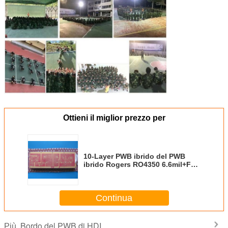
Ottieni il miglior prezzo per
10-Layer PWB ibrido del PWB
ibrido Rogers RO4350 6.6mil+FR4
con la maschera della lega per
saldatura e l'oro rossi di
immersione
Continua
Bordo del PWB di HDI
Più