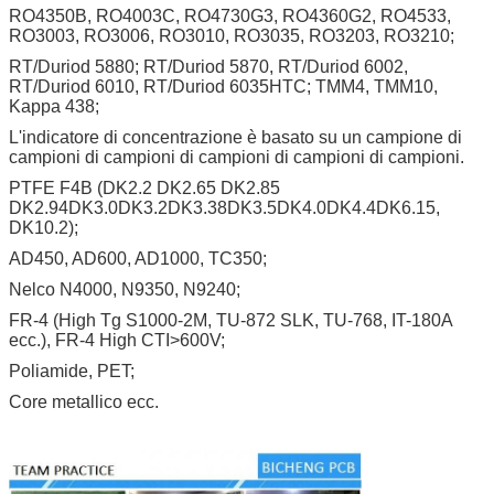
Dimensione del
0.0059" (0,15mm)
RO4350B, RO4003C, RO4730G3, RO4360G2, RO4533,
profilo:
RO3003, RO3006, RO3010, RO3035, RO3203, RO3210;
Dispositivi per il
0.0030" (0.076mm)
rivestimento del
RT/Duriod 5880; RT/Duriod 5870, RT/Duriod 6002,
cartone:
RT/Duriod 6010, RT/Duriod 6035HTC; TMM4, TMM10,
Kappa 438;
Tolleranza di
0.002" (0,05 mm)
trivellazione:
L'indicatore di concentrazione è basato su un campione di
TESTO
Test elettrico al 100% prima della
campioni di campioni di campioni di campioni di campioni.
spedizione
PTFE F4B (DK2.2 DK2.65 DK2.85
Tipo di opere d'arte da
file email, Gerber RS-274-X,
DK2.94DK3.0DK3.2DK3.38DK3.5DK4.0DK4.4DK6.15,
fornire
PCBDOC ecc
DK10.2);
AREA DI SERVIZIO
In tutto il mondo.
AD450, AD600, AD1000, TC350;
Nelco N4000, N9350, N9240;
FR-4 (High Tg S1000-2M, TU-872 SLK, TU-768, IT-180A
ecc.), FR-4 High CTI>600V;
Poliamide, PET;
Core metallico ecc.