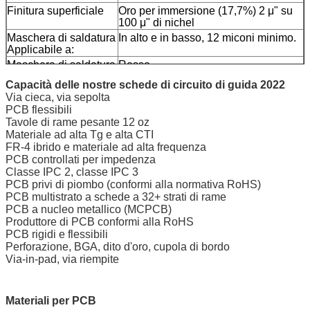
Finitura superficiale
Oro per immersione (17,7%) 2 μ" su
100 μ" di nichel
Maschera di saldatura
In alto e in basso, 12 miconi minimo.
Applicabile a:
Maschera di saldatura
Rosso
colore:
Capacità delle nostre schede di circuito di guida 2022
Tipo di maschera di
LPSM
Via cieca, via sepolta
saldatura:
PCB flessibili
Conto/taglio
Routing
Tavole di rame pesante 12 oz
Marcatura
Materiale ad alta Tg e alta CTI
FR-4 ibrido e materiale ad alta frequenza
lato della leggenda
In alto e in basso.
PCB controllati per impedenza
del componente
Classe IPC 2, classe IPC 3
Colore della leggenda
Bianco, S-380W, fornito da Taiyo.
PCB privi di piombo (conformi alla normativa RoHS)
del componente
PCB multistrato a schede a 32+ strati di rame
Nome o logo del
Segnalato sul tabellone in un
PCB a nucleo metallico (MCPCB)
fabbricante:
conduttore e con gambe
Produttore di PCB conformi alla RoHS
VIA
Plastificato attraverso il buco (PTH),
PCB rigidi e flessibili
tramite tenda.
Perforazione, BGA, dito d'oro, cupola di bordo
Classificazione di
L'omologazione è effettuata con un
Via-in-pad, via riempite
infiammabilità
sistema di controllo di sicurezza.
Tolleranza di
dimensioni
Materiali per PCB