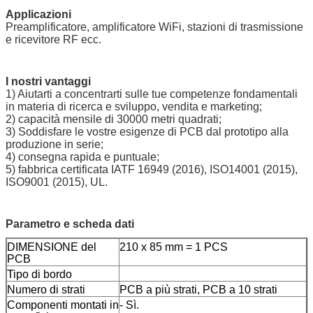
Applicazioni
Preamplificatore, amplificatore WiFi, stazioni di trasmissione
e ricevitore RF ecc.
I nostri vantaggi
1) Aiutarti a concentrarti sulle tue competenze fondamentali
in materia di ricerca e sviluppo, vendita e marketing;
2) capacità mensile di 30000 metri quadrati;
3) Soddisfare le vostre esigenze di PCB dal prototipo alla
produzione in serie;
4) consegna rapida e puntuale;
5) fabbrica certificata IATF 16949 (2016), ISO14001 (2015),
ISO9001 (2015), UL.
Parametro e scheda dati
DIMENSIONE del
210 x 85 mm = 1 PCS
PCB
Tipo di bordo
Numero di strati
PCB a più strati, PCB a 10 strati
Componenti montati in
- Sì.